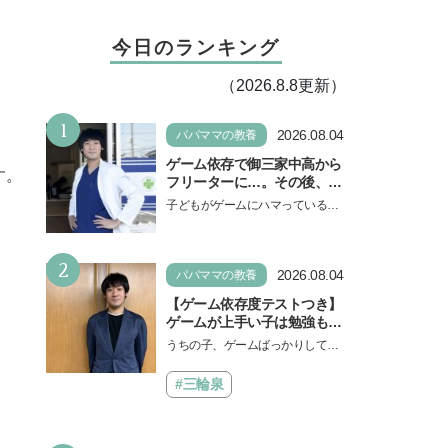
今日のランキング
（2026.8.8更新）
1
2026.08.04
パパママの教養
ゲーム依存で御三家中高から
す。
フリーターに…。その後、医
学部へ逆転合格した現役医師
子どもがゲームにハマっている
が断言「ゲームの経験が受験
と、顔をしかめ、「やめなさ
勉強に役立った」そう考える
い！」という親御さんは多いでし
背景とは
2
ょう。中学受験を控えてい…
2026.08.04
パパママの教養
【ゲーム依存度テストつき】
ゲームが上手い子は勉強もで
きる？御三家中高卒でゲーマ
うちの子、ゲームばっかりしてい
ーの医師・阿部智史さんが教
る、と悩み、「ゲーム禁止」を宣
えるゲームしながら受験で勝
言し、子どもとトラブルになる家
#三輪泉
つためのメソッド
庭は多いもの。でも…