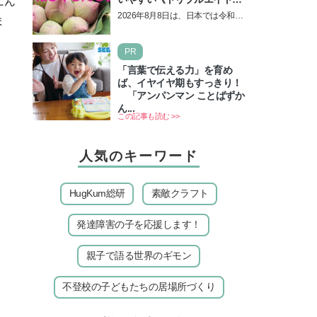
にん
の日！ 13日の獅子座の新月
2026年8月8日は、日本では令和8
ま
＆皆既日食の影響にも注目
年8月8日の8並びの日になりま
す。そしてこの日は、「ライオン
PR
ズゲート」というとって…
「言葉で伝える力」を育め
ば、イヤイヤ期もすっきり！
「アンパンマン ことばずか
ん...
この記事も読む >>
人気のキーワード
HugKum総研
素敵クラフト
発達障害の子を応援します！
親子で語る世界のギモン
不登校の子どもたちの居場所づくり