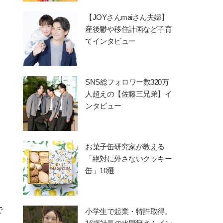
【JOYさんmaiさん夫婦】
産後鬱や移住計画など子育
てインタビュー
SNS総フォロワー数320万
人超えの【佐藤三兄弟】イ
ンタビュー
お菓子缶研究家が教える
「絶対に外さないクッキー
缶」10選
で
小学生で起業・特許取得。