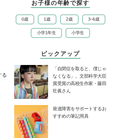
お子様の年齢で探す
0歳
1歳
2歳
3~6歳
小学1年生
小学生
ピックアップ
「自閉症を取ると、僕じゃ
する
なくなる」。文部科学大臣
賞受賞の高校生作家・藤田
壮眞さん
発達障害をサポートするお
すすめの筆記用具