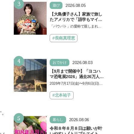
3
2026.08.05
遊び
【大島優子さん】家族で旅し
たアメリカで「語学もマイン
ドも！ 子どもの成長はすごか
「パウパト」の愛称で親しまれる
った」声優をつとめた映画
人気アニメ「パウ・パトロール」
『パウ・パトロール ザ・ダイ
の劇場版シリーズ第3弾、映画『パ
#長南真理恵
ノ・ムービー』ではあきらめ
ウ・パトロール ザ…
なければ何でもできると子ど
もに知ってほしい
4
2026.08.03
おでかけ
【9月まで開催中】「ヨコハ
マ恐竜展2026」過去26万人を
動員した恐竜展が9年ぶりに
2026年7月17日(金)〜9月6日(日)、
復活！ 夏休みのおでかけで楽
パシフィコ横浜 展示ホールAにて
しむポイントを完全ガイド
「ヨコハマ恐竜展2026〜恐竜の食
#北本祐子
卓大図鑑〜」が開催…
す。
5
2026.08.06
暮らし
令和８年８月８日は願いが叶
いやすい《トリプルエイト》