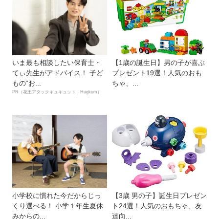
いま最も相談したい保育士・
【1歳の誕生日】男の子が喜ぶ
てぃ先生がアドバイス！ 子ど
プレゼント19選！人気のおも
もの“お...
ちゃ、...
PR（花王アタックキュキュット｜Hugkum）
小学校に慣れた今だからじっ
【3歳 男の子】誕生日プレゼン
くり選べる！ 小学１年生夏休
ト24選！人気のおもちゃ、友
みからの...
達向...