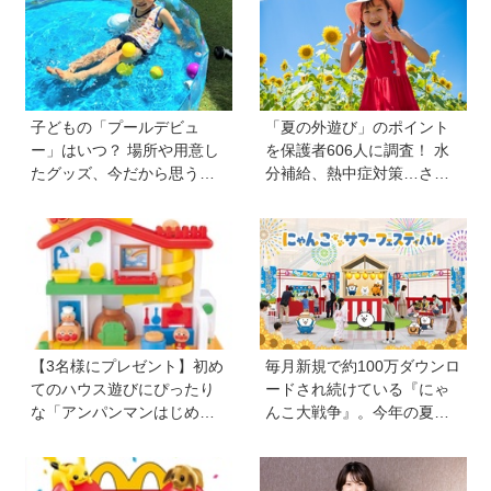
子どもの「プールデビュ
「夏の外遊び」のポイント
ー」はいつ？ 場所や用意し
を保護者606人に調査！ 水
たグッズ、今だから思う
分補給、熱中症対策…さら
「こうすればよかった」エ
に「猛暑ならではの遊びア
ピソードを紹介《HugKum
イデア」も【HugKum総
総研》
研】
【3名様にプレゼント】初め
毎月新規で約100万ダウンロ
てのハウス遊びにぴったり
ードされ続けている『にゃ
な「アンパンマンはじめて
んこ大戦争』。今年の夏は
ハウス」が登場！ 楽しい音
球場でも！？ 子どもから大
と指先あそびが盛りだくさ
人までファンがいるのはな
ん♪
ぜ？