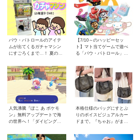
パウ・パトロールのアイテ
【7/10～のハッピーセッ
ムが出てくるガチャマシン
ト】マト当てゲームで遊べ
にすごろくまで…！ 夏のお
る「パウ・パトロール」＆
うち遊びにもぴったりのア
お店屋さんごっこができる
イテムがいっぱい【雑誌
「シナモロール」が登場！
『幼稚園』8・9月号付録】
新しい「ほんのハッピーセ
ット」にも注目
人気沸騰『ぽこ あ ポケモ
本格仕様のバッグにすとぷ
ン』無料アップデートで海
りのボイスビジュアルカー
の世界へ！「ダイビング」
ドまで。『ちゃお』がまた
や水中の街づくりが楽しめ
もややってくれました！
る追加コンテンツも登場
【『ちゃお』8月号ふろく】