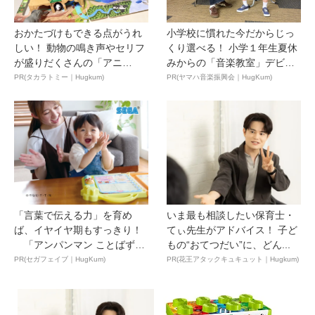
おかたづけもできる点がうれ
小学校に慣れた今だからじっ
しい！ 動物の鳴き声やセリフ
くり選べる！ 小学１年生夏休
が盛りだくさんの「アニ
みからの「音楽教室」デビ
ア ...
ュ...
PR(タカラトミー｜Hugkum)
PR(ヤマハ音楽振興会｜HugKum)
「言葉で伝える力」を育め
いま最も相談したい保育士・
ば、イヤイヤ期もすっきり！
てぃ先生がアドバイス！ 子ど
「アンパンマン ことばずか
もの“おてつだい”に、どん...
ん...
PR(セガフェイブ｜HugKum)
PR(花王アタックキュキュット｜Hugkum)