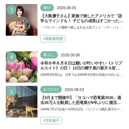
3
遊び
2026.08.05
【大島優子さん】家族で旅したアメリカで「語
学もマインドも！ 子どもの成長はすごかった」
声優をつとめた映画『パウ・パトロール ザ・ダ
「パウパト」の愛称で親しまれる人気アニメ「パウ・パトロ
イノ・ムービー』ではあきらめなければ何でも
ール」の劇場版シリーズ第3弾、映画『パウ・パトロール
できると子どもに知ってほしい
ザ…
#長南真理恵
4
暮らし
2026.08.06
令和８年８月８日は願いが叶いやすい《トリプ
ルエイト》の日！ 13日の獅子座の新月＆皆既
日食の影響にも注目
2026年8月8日は、日本では令和8年8月8日の8並びの日になり
ます。そしてこの日は、「ライオンズゲート」というとっ
て…
5
おでかけ
2026.08.03
【9月まで開催中】「ヨコハマ恐竜展2026」過
去26万人を動員した恐竜展が9年ぶりに復活！
夏休みのおでかけで楽しむポイントを完全ガイ
2026年7月17日(金)〜9月6日(日)、パシフィコ横浜 展示ホール
ド
Aにて「ヨコハマ恐竜展2026〜恐竜の食卓大図鑑〜」が開
催…
#北本祐子