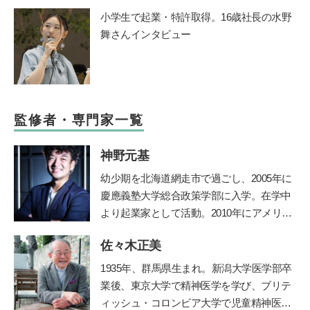
小学生で起業・特許取得。16歳社長の水野
舞さんインタビュー
監修者・専門家一覧
神野元基
幼少期を北海道網走市で過ごし、2005年に
慶應義塾大学総合政策学部に入学。在学中
より起業家として活動。2010年にアメリカ
のシリコンバレーでIT企業を起業、教育の
佐々木正美
道に進む。子どもたちに「未来を生き抜く
力」を身につけて欲しいと、2012年東京の
1935年、群馬県生まれ。新潟大学医学部卒
八王子に学習塾COMPASSを開校。2014年
業後、東京大学で精神医学を学び、ブリテ
より人工知能型教材「
Qubena
」の開発を
ィッシュ・コロンビア大学で児童精神医学