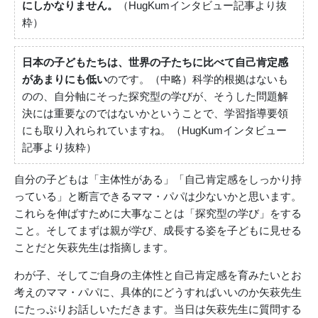
にしかなりません。
（HugKumインタビュー記事より抜
粋）
日本の子どもたちは、世界の子たちに比べて自己肯定感
があまりにも低い
のです。（中略）科学的根拠はないも
のの、自分軸にそった探究型の学びが、そうした問題解
決には重要なのではないかということで、学習指導要領
にも取り入れられていますね。（HugKumインタビュー
記事より抜粋）
自分の子どもは「主体性がある」「自己肯定感をしっかり持
っている」と断言できるママ・パパは少ないかと思います。
これらを伸ばすために大事なことは「探究型の学び」をする
こと。そしてまずは親が学び、成長する姿を子どもに見せる
ことだと矢萩先生は指摘します。
わが子、そしてご自身の主体性と自己肯定感を育みたいとお
考えのママ・パパに、具体的にどうすればいいのか矢萩先生
にたっぷりお話しいただきます。当日は矢萩先生に質問する