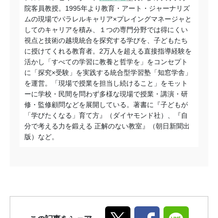
院客員教授。1995年より教育・アート・ジャーナリズ
ムの現場でパラレルキャリア×プレイングマネージャと
してのキャリアを積み、１つの専門分野では得にくい
視点と技術の越境統合を探究する学びを、子どもたち
に授けてくれる教育者。2万人を超える直接指導経験を
活かし「すべての学習に教養と哲学を」をコンセプト
に「探究×受験」を実践する統合型学習塾「知窓学舎」
を運営。「現場で授業を担当し続けること」をモット
ーに学校・民間を問わず多様な現場で授業・講演・研
修・監修顧問などを展開している。著書に『子どもが
「学びたくなる」育て方』（
ダイヤモンド社）、『自
分で考える力を鍛える 正解のない教室』（朝日新聞出
版）など。