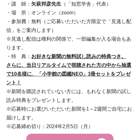
・講 師：
矢萩邦彦先生
（「知窓学舎」代表）
・場 所：オンライン（zoom）
・参加費：無料（ご応募いただいた方限定で「見逃し配
信」をご案内します）
※見逃し配信は権利の関係で、一部編集が入る場合もあ
ります。
・特 典：
お好きな新聞の無料試し読みの特典つき。
さらに、当日リアルタイムで視聴された方の中から抽選
で10名様に、「小学館の図鑑NEO」3冊セットをプレゼ
ント
！
※新聞を購読されていない方には、もれなく新聞の試し
読み特典をプレゼントします。
※応募時にお選びいただいた新聞を1～2週間ご自宅にお
届けします。
※応募締め切り：2024年2月5日（月）