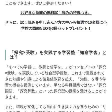
こともできます。ぜひご参加ください！
お好きな新聞の無料試し読みの特典つき。
さらに、試し読みを申し込んだ方の中から抽選で10名様に小
学館の図鑑NEOを3冊セットプレゼント！
「探究×受験」を実践する学習塾「知窓学舎」と
は？
「すべての学習に、教養と哲学を。」がコンセプトの「探究
×受験」を実践している統合型学習塾。これまで
重視されて
きた知能や知識による偏差値教育を超え、「知性」を養う学
習の機会を提供しています。単なる科目授業ではない「探究
国語」「探究算数」といった探究型の授業を受けることがで
きます。
また、環境が変化しても自由に生き抜く力を養うための「リ