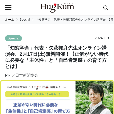
ホーム
Special
「知窓学舎」代表・矢萩邦彦先生オンライン講演会、2月
2024.1.9
Special
「知窓学舎」代表・矢萩邦彦先生オンライン講
演会、2月17日(土)無料開催！【正解がない時代
に必要な「主体性」と「自己肯定感」の育て方
とは】
PR ／日本新聞協会