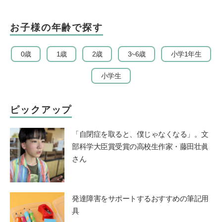
お子様の年齢で探す
0歳
1歳
2歳
3~6歳
小学1年生
小学生
ピックアップ
「自閉症を取ると、僕じゃなくなる」。文
部科学大臣賞受賞の高校生作家・藤田壮眞
さん
発達障害をサポートするおすすめの筆記用
具