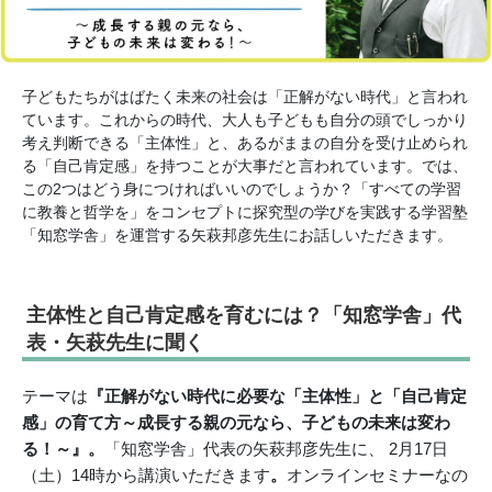
子どもたちがはばたく未来の社会は「正解がない時代」と言われ
ています。これからの時代、大人も子どもも自分の頭でしっかり
考え判断できる「主体性」と、あるがままの自分を受け止められ
る「自己肯定感」を持つことが大事だと言われています。では、
この2つはどう身につければいいのでしょうか？「すべての学習
に教養と哲学を」をコンセプトに探究型の学びを実践する学習塾
「知窓学舎」を運営する矢萩邦彦先生にお話しいただきます。
主体性と自己肯定感を育むには？「知窓学舎」代
表・矢萩先生に聞く
テーマは
『正解がない時代に必要な「主体性」と「自己肯定
感」の育て方～成長する親の元なら、子どもの未来は変わ
る！～
』。
「
知窓学舎」代表
の矢萩邦彦先生に、 2月17日
（土）14時から講演いただきます
。
オンラインセミナーなの