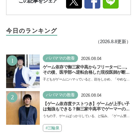
この記事をシェア
今日のランキング
（2026.8.8更新）
1
パパママの教養
2026.08.04
ゲーム依存で御三家中高からフリーターに…。
その後、医学部へ逆転合格した現役医師が断言
「ゲームの経験が受験勉強に役立った」そう考
子どもがゲームにハマっていると、顔をしかめ、「やめなさ
える背景とは
い！」という親御さんは多いでしょう。中学受験を控えて
い…
2
パパママの教養
2026.08.04
【ゲーム依存度テストつき】ゲームが上手い子
は勉強もできる？御三家中高卒でゲーマーの医
師・阿部智史さんが教えるゲームしながら受験
うちの子、ゲームばっかりしている、と悩み、「ゲーム禁
で勝つためのメソッド
止」を宣言し、子どもとトラブルになる家庭は多いもの。で
も…
#三輪泉