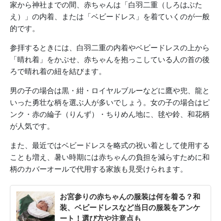
家から神社までの間、赤ちゃんは「白羽二重（しろはぶた
え）」の内着、または「ベビードレス」を着ていくのが一般
的です。
参拝するときには、白羽二重の内着やベビードレスの上から
「晴れ着」をかぶせ、赤ちゃんを抱っこしている人の首の後
ろで晴れ着の紐を結びます。
男の子の場合は黒・紺・ロイヤルブルーなどに鷹や兜、龍と
いった勇壮な柄を選ぶ人が多いでしょう。女の子の場合はピ
ンク・赤の綸子（りんず）・ちりめん地に、毬や鈴、和花柄
が人気です。
また、最近ではベビードレスを略式の祝い着として使用する
ことも増え、暑い時期には赤ちゃんの負担を減らすために和
柄のカバーオールで代用する家族も見受けられます。
お宮参りの赤ちゃんの服装は何を着る？和
装、ベビードレスなど当日の服装をアンケ
ート！選び方や注意点も