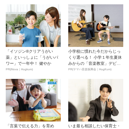
「イソジン®クリアうがい
小学校に慣れた今だからじっ
薬」といっしょに「うがいパ
くり選べる！ 小学１年生夏休
ワー」で一年中！ 健やか
みからの「音楽教室」デビ
ュ...
PR(iNova｜Hugkum)
PR(ヤマハ音楽振興会｜HugKum)
「言葉で伝える力」を育め
いま最も相談したい保育士・