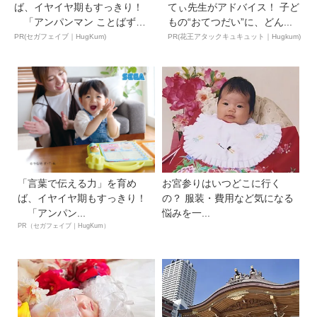
ば、イヤイヤ期もすっきり！
てぃ先生がアドバイス！ 子ど
「アンパンマン ことばずか
もの“おてつだい”に、どん...
ん...
PR(セガフェイブ｜HugKum)
PR(花王アタックキュキュット｜Hugkum)
「言葉で伝える力」を育め
お宮参りはいつどこに行く
ば、イヤイヤ期もすっきり！
の？ 服装・費用など気になる
「アンパン...
悩みを一...
PR（セガフェイブ｜HugKum）