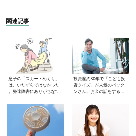
関連記事
息子の「スカートめくり」
投資歴約30年で「こども投
は、いたずらではなかった
資クイズ」が人気のパック
。発達障害にありがちな“誤
ンさん。お金の話をするの
学習”のしくみ【療育アドバ
に早すぎることはない！ 子
イザーが解説】
どもも正しい節約、投資方
法を知ってほしい