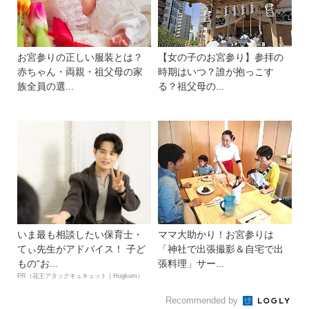
お宮参りの正しい服装とは？
【女の子のお宮参り】参拝の
赤ちゃん・両親・祖父母の家
時期はいつ？誰が抱っこす
族全員の選...
る？祖父母の...
いま最も相談したい保育士・
ママ大助かり！お宮参りは
てぃ先生がアドバイス！ 子ど
「神社で出張撮影＆⾃宅で出
もの“お...
張料理」サー...
PR（花王アタックキュキュット｜Hugkum）
Recommended by