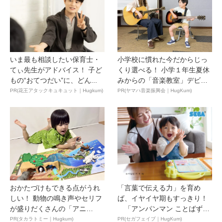
いま最も相談したい保育士・
小学校に慣れた今だからじっ
てぃ先生がアドバイス！ 子ど
くり選べる！ 小学１年生夏休
もの“おてつだい”に、どん...
みからの「音楽教室」デビ
ュ...
PR(花王アタックキュキュット｜Hugkum)
PR(ヤマハ音楽振興会｜HugKum)
おかたづけもできる点がうれ
「言葉で伝える力」を育め
しい！ 動物の鳴き声やセリフ
ば、イヤイヤ期もすっきり！
が盛りだくさんの「アニ
「アンパンマン ことばずか
ア ...
ん...
PR(タカラトミー｜Hugkum)
PR(セガフェイブ｜HugKum)