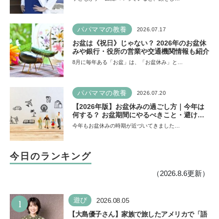
た」そう考える背景とは
パパママの教養
2026.07.17
お盆は《祝日》じゃない？ 2026年のお盆休
みや銀行・役所の営業や交通機関情報も紹介
8月に毎年ある「お盆」は、「お盆休み」と…
パパママの教養
2026.07.20
【2026年版】お盆休みの過ごし方｜今年は
何する？ お盆期間にやるべきこと・避ける
ことは
今年もお盆休みの時期が近づいてきました…
今日のランキング
（2026.8.6更新）
1
遊び
2026.08.05
【大島優子さん】家族で旅したアメリカで「語