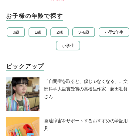
お子様の年齢で探す
0歳
1歳
2歳
3~6歳
小学1年生
小学生
ピックアップ
「自閉症を取ると、僕じゃなくなる」。文
部科学大臣賞受賞の高校生作家・藤田壮眞
さん
発達障害をサポートするおすすめの筆記用
具