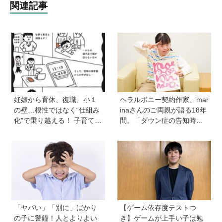
関連記事
妊娠から育休、復職、小１
ヘラルボニー契約作家、mar
の壁…根性ではなく“仕組み
inaさんのご両親が語る18年
化”で乗り越える！ 子育ても
間。「ダウン症の告知時は
仕事も大切な「働く親」が
目の前が真っ暗に」それで
知っておきたいサバイバル
も前に進めた理由は…？ 古
戦略
代・宇宙文字のような《mar
ina-moji》が人気！
「ヤバい」「別に」ばかり
【ゲーム依存度テストつ
の子に警鐘！人とよりよい
き】ゲームが上手い子は勉