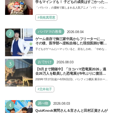
学もマインドも！ 子どもの成長はすごかった」
声優をつとめた映画『パウ・パトロール ザ・ダ
「パウパト」の愛称で親しまれる人気アニメ「パウ・パトロ
イノ・ムービー』ではあきらめなければ何でも
ール」の劇場版シリーズ第3弾、映画『パウ・パトロール
できると子どもに知ってほしい
ザ…
#長南真理恵
2
パパママの教養
2026.08.04
ゲーム依存で御三家中高からフリーターに…。
その後、医学部へ逆転合格した現役医師が断言
「ゲームの経験が受験勉強に役立った」そう考
子どもがゲームにハマっていると、顔をしかめ、「やめなさ
える背景とは
い！」という親御さんは多いでしょう。中学受験を控えて
い…
3
おでかけ
2026.08.03
【9月まで開催中】「ヨコハマ恐竜展2026」過
去26万人を動員した恐竜展が9年ぶりに復活！
夏休みのおでかけで楽しむポイントを完全ガイ
2026年7月17日(金)〜9月6日(日)、パシフィコ横浜 展示ホール
ド
Aにて「ヨコハマ恐竜展2026〜恐竜の食卓大図鑑〜」が開
催…
#北本祐子
4
調べ物
2026.08.03
QuizKnock東問さん＆言さんと田村正資さんが