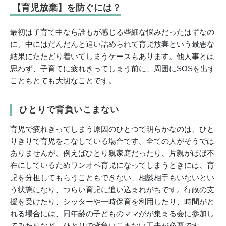
【育児放棄】を防ぐには？
最初は子育て中なら誰もが感じる些細な悩みだったはずなの
に、中にはだんだんと追い詰められて育児放棄という最悪な
結果にたたどり着いてしまうケースもあります。他人事とは
思わず、子育てに疲れきってしまう前に、周囲にSOSを出す
こともとても大切なことです。
ひとりで背負いこまない
育児で疲れきってしまう原因のひとつで明らかなのは、ひと
りきりで育児をこなしている場合です。全ての人がそうでは
ありませんが、例えばひとり親家庭だったり、片親がほぼ不
在にしているためワンオペ育児になってしまうときには、育
児を分担してもらうこともできない、相談相手もいないとい
う状態になり、つらい育児に追い込まれがちです。行政の支
援を受けたり、シッターや一時保育を利用したり、時間がと
れる場合には、同年齢の子どものママがが集まる会に参加し
てみたりなど、ひとりで背負いこまない工夫が必要です。