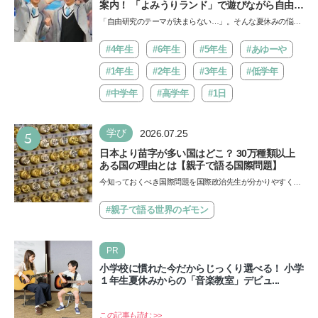
案内！ 「よみうりランド」で遊びながら自由研
究が進む期間限定イベントが開催
「自由研究のテーマが決まらない…」。そんな夏休みの悩み
にヒントをくれるイベントが、よみうりランド「グッジョ
バ!!…
#4年生
#6年生
#5年生
#あゆーや
#1年生
#2年生
#3年生
#低学年
#中学年
#高学年
#1日
5
学び
2026.07.25
日本より苗字が多い国はどこ？ 30万種類以上
ある国の理由とは【親子で語る国際問題】
今知っておくべき国際問題を国際政治先生が分かりやすく解
説してくれる「親子で語る国際問題」。今回は、苗字の種
類…
#親子で語る世界のギモン
PR
小学校に慣れた今だからじっくり選べる！ 小学
１年生夏休みからの「音楽教室」デビュ...
この記事も読む >>