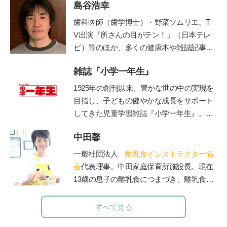
島谷浩幸
歯科医師（歯学博士）・野菜ソムリエ。T
V出演『所さんの目がテン！』（日本テレ
ビ）等のほか、多くの健康本や雑誌記事・
連載を執筆。二児の父でもある。ブログ「
雑誌『小学一年生』
由流里舎農園
」は日本野菜ソムリエ協会公
認。
Twitter
も更新中。
1925年の創刊以来、豊かな世の中の実現を
目指し、子どもの健やかな成長をサポート
してきた児童学習雑誌『小学一年生』。コ
ンセプトは「未来をつくる“好き”を育
中田馨
む」。毎号、各界の第一線で活躍する有識
者・クリエイターに関わっていただき、子
一般社団法人
離乳食インストラクター協
ども達各々が自身の無限の可能性に気づ
会
代表理事。中田家庭保育所施設長。現在
き、各々の才能を伸ばすきっかけとなる誌
13歳の息子の離乳食につまづき、離乳食を
面作りを心掛けています。時代に即した上
学び始める。「赤ちゃんもママも50点を目
質な知育学習記事・付録を掲載していま
標」をモットーに、20年の保育士としての
すべて見る
す。
経験を生かしながら赤ちゃんとママに寄り