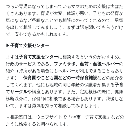
つらい育児になってしまっているママのための支援は実はた
くさんあります。育児が大変、体調が悪い、子どもの発育が
気になるなど些細なことでも相談にのってくれるので、勇気
を出して相談してみましょう。まずは話を聞いてもらうだけ
で、安心できるかもしれません。
▶︎
子育て支援センター
まずは
子育て支援センター
に相談するというのがおすすめ。
行政のサービスである、
ファミサポ
、
産前・産後ヘルパー
の
紹介（持病がある場合にもヘルパーが利用できることもあり
ます）、
保育園やこども園などの一時保育施設
などの紹介を
してくれます。他にも地域の同じ年齢の保護者が集まる
子育
てサークル
や講座もあります。また、定期検診の際に、健康
診断以外に、保健師に相談できる場合もあります。我慢しな
いで、まずは勇気を持って相談してみましょう。
→相談窓口は、ウェブサイトで「○○市 子育て支援」などの
ように検索すると調べられます。