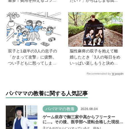
最多！費用を抑えるコツ
たい？」からはじまる我が
は？保護者1,217人に調査
家【北欧パパと日本で子育
【HugKum総研】
て vol.24】
双子と1歳半の3人の息子の
脳性麻痺の双子を抱えて離
「かまって攻撃」に疲弊。
婚したとき「3人の毎日をめ
つい子どもに怒ってしまい
いっぱい楽しもうと決め
自己嫌悪の日々です【愛子
た！」母の関本里絵さんに
Recommended by
先生の子育てお悩み相談
訊く子どもの人生の輝かせ
室】
方
パパママの教養に関する人気記事
パパママの教養
2026.08.04
ゲーム依存で御三家中高からフリーター
に…。その後、医学部へ逆転合格した現役医
師が断言「ゲームの経験が受験勉強に役立っ
子どもがゲームにハマっていると、顔をし…