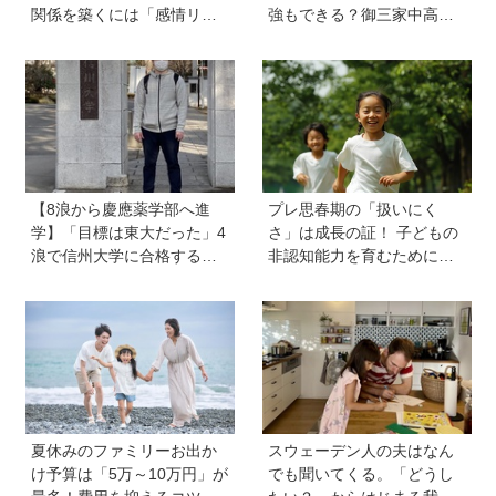
関係を築くには「感情リテ
強もできる？御三家中高卒
ラシー」の育ちが不可欠。
でゲーマーの医師・阿部智
発達心理学者・渡辺弥生先
史さんが教えるゲームしな
生に聞く今の子どもの感情
がら受験で勝つためのメソ
表現の育て方
ッド
【8浪から慶應薬学部へ進
プレ思春期の「扱いにく
学】「目標は東大だった」4
さ」は成長の証！ 子どもの
浪で信州大学に合格するも1
非認知能力を育むために親
年で退学。学歴を追い続け
から子へ贈るギフトとは？
た理由、今思うことは「学
歴は人の一部にしかすぎな
い」《慶應生よしださん｜
後編》
夏休みのファミリーお出か
スウェーデン人の夫はなん
け予算は「5万～10万円」が
でも聞いてくる。「どうし