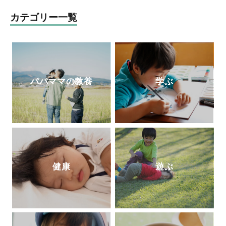
添う、和食を大切にした「和の離乳食」を
伝えている。保育、講演、執筆などの分野
カテゴリー一覧
で活動中。自身が開催する離乳食インスト
ラクター協会2級・1級・養成講座はこれま
で2500人が受講。
パパママの教養
学ぶ
健康
遊ぶ