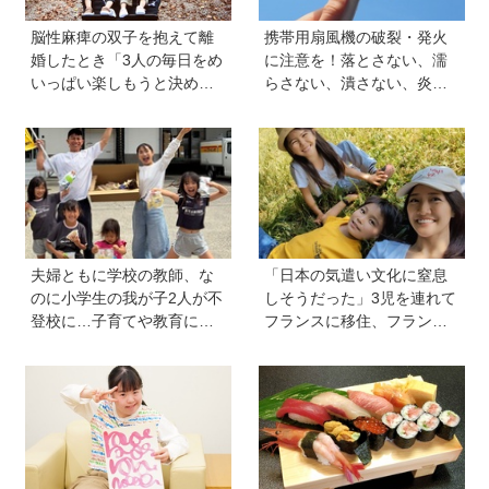
脳性麻痺の双子を抱えて離
携帯用扇風機の破裂・発火
婚したとき「3人の毎日をめ
に注意を！落とさない、濡
いっぱい楽しもうと決め
らさない、潰さない、炎天
た！」母の関本里絵さんに
下に放置しない！
訊く子どもの人生の輝かせ
方
夫婦ともに学校の教師、な
「日本の気遣い文化に窒息
のに小学生の我が子2人が不
しそうだった」3児を連れて
登校に…子育てや教育に悩
フランスに移住、フランス
むうち、熱血教師パパが
の洗礼で痛感した日本のあ
「退職しよう」と決意する
りがたみ【vol.13】
まで