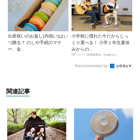
出産祝いのお返し(内祝い)はい
小学校に慣れた今だからじっ
つ贈る？ のしや手紙のマナ
くり選べる！ 小学１年生夏休
ー、金...
みからの...
PR（ヤマハ音楽振興会｜HugKum）
Recommended by
関連記事