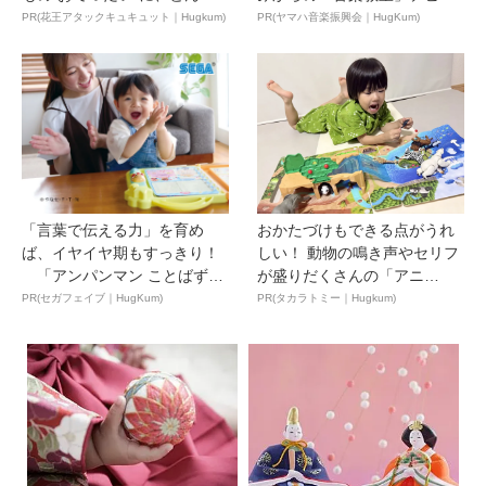
ュ...
PR(花王アタックキュキュット｜Hugkum)
PR(ヤマハ音楽振興会｜HugKum)
「言葉で伝える力」を育め
おかたづけもできる点がうれ
ば、イヤイヤ期もすっきり！
しい！ 動物の鳴き声やセリフ
「アンパンマン ことばずか
が盛りだくさんの「アニ
ん...
ア ...
PR(セガフェイブ｜HugKum)
PR(タカラトミー｜Hugkum)