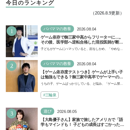
今日のランキング
（2026.8.9更新）
1
パパママの教養
2026.08.04
ゲーム依存で御三家中高からフリーターに…。
その後、医学部へ逆転合格した現役医師が断言
「ゲームの経験が受験勉強に役立った」そう考
子どもがゲームにハマっていると、顔をしかめ、「やめなさ
える背景とは
い！」という親御さんは多いでしょう。中学受験を控えて
い…
2
パパママの教養
2026.08.04
【ゲーム依存度テストつき】ゲームが上手い子
は勉強もできる？御三家中高卒でゲーマーの医
師・阿部智史さんが教えるゲームしながら受験
うちの子、ゲームばっかりしている、と悩み、「ゲーム禁
で勝つためのメソッド
止」を宣言し、子どもとトラブルになる家庭は多いもの。で
も…
#三輪泉
3
遊び
2026.08.05
【大島優子さん】家族で旅したアメリカで「語
学もマインドも！ 子どもの成長はすごかった」
声優をつとめた映画『パウ・パトロール ザ・ダ