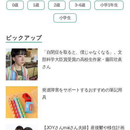
0歳
1歳
2歳
3~6歳
小学1年生
小学生
ピックアップ
「自閉症を取ると、僕じゃなくなる」。文
部科学大臣賞受賞の高校生作家・藤田壮眞
さん
発達障害をサポートするおすすめの筆記用
具
【JOYさんmaiさん夫婦】産後鬱や移住計画