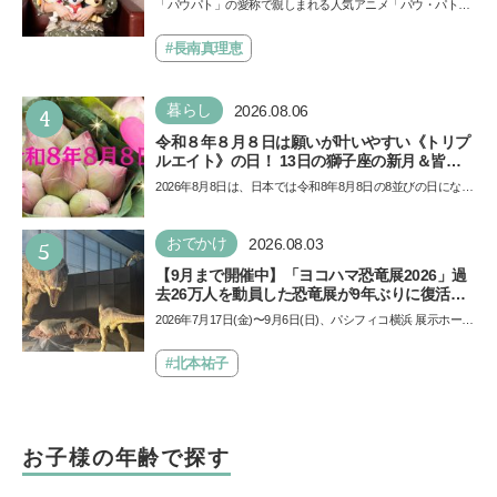
「パウパト」の愛称で親しまれる人気アニメ「パウ・パトロ
イノ・ムービー』ではあきらめなければ何でも
ール」の劇場版シリーズ第3弾、映画『パウ・パトロール
できると子どもに知ってほしい
ザ…
#長南真理恵
4
暮らし
2026.08.06
令和８年８月８日は願いが叶いやすい《トリプ
ルエイト》の日！ 13日の獅子座の新月＆皆既
日食の影響にも注目
2026年8月8日は、日本では令和8年8月8日の8並びの日になり
ます。そしてこの日は、「ライオンズゲート」というとっ
て…
5
おでかけ
2026.08.03
【9月まで開催中】「ヨコハマ恐竜展2026」過
去26万人を動員した恐竜展が9年ぶりに復活！
夏休みのおでかけで楽しむポイントを完全ガイ
2026年7月17日(金)〜9月6日(日)、パシフィコ横浜 展示ホール
ド
Aにて「ヨコハマ恐竜展2026〜恐竜の食卓大図鑑〜」が開
催…
#北本祐子
お子様の年齢で探す