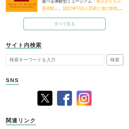
遊べる体験型ミュージアム「
東京おもちゃ
ごの木」HP
http://ringono-ki.org/
美術館
」。
認定NPO法人芸術と遊び創造協
会
運営。「赤ちゃん木育ひろば」など、親
子で木のぬくもりに触れる場を提供。長門
すべて見る
や鳥海山木など全国に姉妹館が。おもちゃ
を通して日本の木の良さを伝える「木育
（もくいく）」を広めている。
サイト内検索
検索
SNS
関連リンク