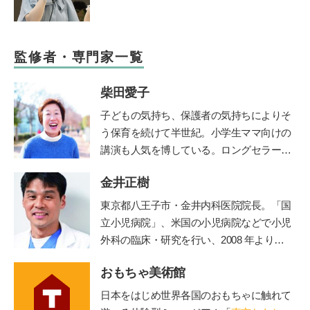
監修者・専門家一覧
柴田愛子
子どもの気持ち、保護者の気持ちによりそ
う保育を続けて半世紀。小学生ママ向けの
講演も人気を博している。ロングセラー絵
本『けんかのきもち』（ポプラ社）、『こ
金井正樹
どものみかた 春夏秋冬』（福音館書
店）、『あなたが自分らしく生きれば、子
東京都八王子市・金井内科医院院長。「国
どもは幸せに育ちます』（小学館）、親向
立小児病院」、米国の小児病院などで小児
けに『保育歴50年！愛子さんの子育てお悩
外科の臨床・研究を行い、2008 年より現
み相談室』（小学館）など多数。最新刊
職。診療科目は内科、小児科、小児外科、
は、「みんなの学校」の木村泰子さんとの
おもちゃ美術館
外科。保育園の園医、小・中学校の校医も
対談『保育も教育も「教える」から「学
務める。
日本をはじめ世界各国のおもちゃに触れて
び」に変わらなきゃ』（小学館）。「りん