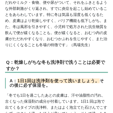
だれやミルク・食物、便や尿がついて、それをふきとるよう
な外部刺激がくり返され、すでに炎症を起こし始めているこ
とをあらわしています。特に冬は気温も湿度も低くなるた
め、皮膚はより乾燥しやすく、バリア機能も低下しがち。ま
た、冬は風邪を引きやすく、小児科で処方された抗生物質を
飲んで便が緩くなることも。便が緩くなると、おむつ内の皮
膚がただれやすくなり、おむつかぶれを生じやすく、また治
りにくくなることも冬場の特徴です」（馬場先生）
Q：乾燥しがちな冬も洗浄剤で洗うことは必要で
すか？
A：
1日1回は洗浄剤を使って洗いましょう。
そ
の後に必ず保湿を。
「冬でも1日を過ごしたあとの皮膚は、汗や油脂性の汚れ、
古くなった保湿剤の成分が付着しています。1日1 回は泡で
出てくるタイプの洗浄料、またはよく泡立てた石けんでこす