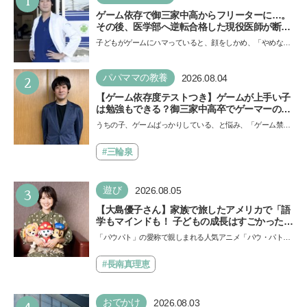
1
ゲーム依存で御三家中高からフリーターに…。
その後、医学部へ逆転合格した現役医師が断言
「ゲームの経験が受験勉強に役立った」そう考
子どもがゲームにハマっていると、顔をしかめ、「やめなさ
える背景とは
い！」という親御さんは多いでしょう。中学受験を控えて
い…
2
パパママの教養
2026.08.04
【ゲーム依存度テストつき】ゲームが上手い子
は勉強もできる？御三家中高卒でゲーマーの医
師・阿部智史さんが教えるゲームしながら受験
うちの子、ゲームばっかりしている、と悩み、「ゲーム禁
で勝つためのメソッド
止」を宣言し、子どもとトラブルになる家庭は多いもの。で
も…
#三輪泉
3
遊び
2026.08.05
【大島優子さん】家族で旅したアメリカで「語
学もマインドも！ 子どもの成長はすごかった」
声優をつとめた映画『パウ・パトロール ザ・ダ
「パウパト」の愛称で親しまれる人気アニメ「パウ・パトロ
イノ・ムービー』ではあきらめなければ何でも
ール」の劇場版シリーズ第3弾、映画『パウ・パトロール
できると子どもに知ってほしい
ザ…
#長南真理恵
おでかけ
2026.08.03