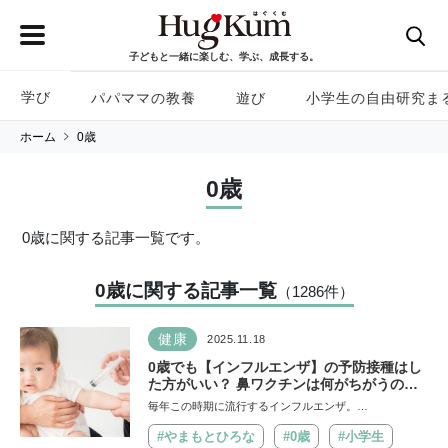
子どもと一緒に楽しむ、学ぶ、成長する。
学び
パパママの教養
遊び
小学生の自由研究ま
ホーム
0歳
0歳
0歳に関する記事一覧です。
0歳に関する記事一覧
（1286
件
）
健康
2025.11.18
0歳でも【インフルエンザ】の予防接種はし
た方がいい？ 鼻ワクチンは何がちがうの？
看護師ママが調べてみた
毎年この時期に流行するインフルエンザ。…
#やまもとひろな
#0歳
#小学生