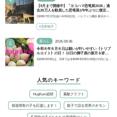
4
【9月まで開催中】「ヨコハマ恐竜展2026」過
去26万人を動員した恐竜展が9年ぶりに復活！
夏休みのおでかけで楽しむポイントを完全ガイ
2026年7月17日(金)〜9月6日(日)、パシフィコ横浜 展示ホール
ド
Aにて「ヨコハマ恐竜展2026〜恐竜の食卓大図鑑〜」が開
催…
#北本祐子
5
暮らし
2026.08.06
令和８年８月８日は願いが叶いやすい《トリプ
ルエイト》の日！ 13日の獅子座の新月＆皆既
日食の影響にも注目
2026年8月8日は、日本では令和8年8月8日の8並びの日になり
ます。そしてこの日は、「ライオンズゲート」というとっ
て…
人気のキーワード
HugKum総研
素敵クラフト
発達障害の子を応援します！
親子で語る世界のギモン
不登校の子どもたちの居場所づくり