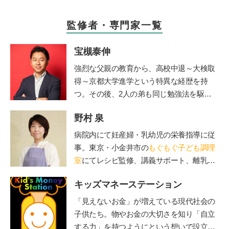
監修者・専門家一覧
宝槻泰伸
強烈な父親の教育から、高校中退～大検取
得～京都大学進学という特異な経歴を持
つ。その後、2人の弟も同じ勉強法を駆使
して高校中退~大検取得~京大入学を果た
野村 泉
す。大学卒業後、私立高校や職業訓練校で
の指導経験を経て、2012年に東京都三鷹市
病院内にて妊産婦・乳幼児の栄養指導に従
で「子どもの好奇心に火をつける」学習を
事。東京・小金井市の
もぐもぐ子ども調理
テーマにした探究学舎を開校。５児の父。
室
にてレシピ監修、講義サポート、離乳
その活動は「情熱大陸」(毎日放送)をはじ
食・幼児食講座を担当。
めさまざまなメディアで取り上げられてい
キッズマネーステーション
る。著書に『勉強嫌いほどハマる勉強法
「見えないお金」が増えている現代社会の
子どもが勝手に学びだす!!宝槻家のストー
子供たち。物やお金の大切さを知り「自立
リー活用術』(PHP研究所)、『探究学舎の
する力」を持つようにという想いで設立。