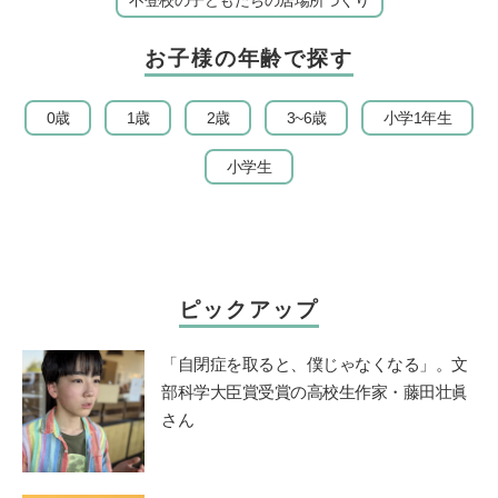
お子様の年齢で探す
0歳
1歳
2歳
3~6歳
小学1年生
小学生
ピックアップ
「自閉症を取ると、僕じゃなくなる」。文
部科学大臣賞受賞の高校生作家・藤田壮眞
さん