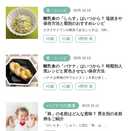
食・レシピ
2025.10.16
離乳食の「しらす」はいつから？ 塩抜きや
保存方法と期別のおすすめレシピ
カタクチイワシの稚魚であるしらすは、100…
#0歳
#1歳
#野村 泉
食・レシピ
2025.10.15
離乳食の「バナナ」はいつから？ 時期別人
気レシピと変色させない保存方法
バナナは果物の中でもビタミンＢ群が多く…
#0歳
#1歳
#野村 泉
パパママの教養
2025.10.11
「柊」の名前はどんな意味？ 男女別の名前
例をご紹介
「ひいらぎ」「しゅう」と読む「柊」は、…