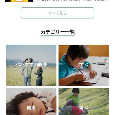
スゴイ授業:子どもの好奇心が止まらない!
全国に約160名在籍する認定講師が自治体
能力よりも興味を育てる探究メソッドのす
や学校などを中心に、お金教育・キャリア
すべて見る
べて 元素編』(方丈社)、『強烈なオヤジが
教育の授業や講演を行う。2018年までに11
高校も塾も通わせずに3人の息子を京都大
00件以上の講座実績を持つ。
http://www.1ki
学に放り込んだ話』(徳間書店)など。
http
nsenkyouiku.com/
カテゴリー一覧
s://tanqgakusha.jp/
パパママの教養
学ぶ
健康
遊ぶ