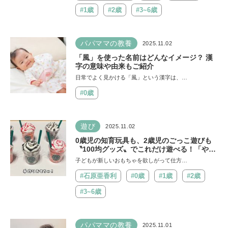
#1歳
#2歳
#3~6歳
パパママの教養
2025.11.02
「風」を使った名前はどんなイメージ？ 漢
字の意味や由来もご紹介
日常でよく見かける「風」という漢字は、…
#0歳
遊び
2025.11.02
0歳児の知育玩具も、2歳児のごっこ遊びも
〝100均グッズ〟でこれだけ遊べる！「やら
ない手はない」インフルエンサーに教わるコ
子どもが新しいおもちゃを欲しがって仕方…
スパ育児のアイデア5選
#石原亜香利
#0歳
#1歳
#2歳
#3~6歳
パパママの教養
2025.11.01