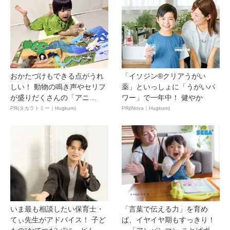
おかたづけもできる点がうれ
「イソジン®クリアうがい
しい！ 動物の鳴き声やセリフ
薬」といっしょに「うがいパ
が盛りだくさんの「アニ
ワー」で一年中！ 健やか
ア ...
PR(タカラトミー｜Hugkum)
PR(iNova｜Hugkum)
いま最も相談したい保育士・
「言葉で伝える力」を育め
てぃ先生がアドバイス！ 子ど
ば、イヤイヤ期もすっきり！