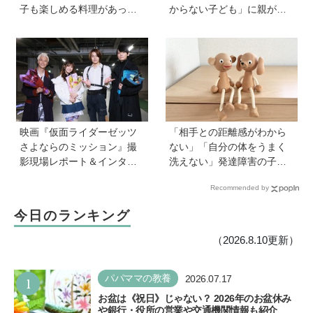
子も楽しめる料理があっ
からない子ども」に親がで
た！【VS偏食兄弟！何なら
きることは？ 非認知能力の
食べるの！？】vol.55
専門家・井上顕滋先生が解
説
映画『仮面ライダーゼッツ
「相手との距離感がわから
さよならのミッション』撮
ない」「自分の体をうまく
影現場レポート＆インタビ
洗えない」発達障害の子ど
ュー＆メイキングカット
もの「性」に関する困りご
Recommended by
と・性教育のポイントは？
【『発達障害の子の性のル
今日のランキング
ール』著者に聞いた】
（2026.8.10更新）
1
パパママの教養
2026.07.17
お盆は《祝日》じゃない？ 2026年のお盆休み
や銀行・役所の営業や交通機関情報も紹介