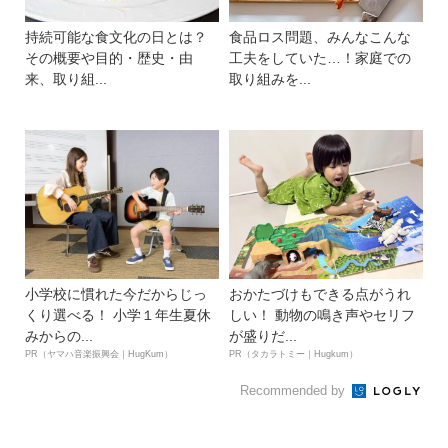
持続可能な食文化の日とは？
食品ロス問題、みんなこんな
その概要や目的・歴史・由
工夫をしていた…！家庭での
来、取り組...
取り組みを...
小学校に慣れた今だからじっ
おかたづけもできる点がうれ
くり選べる！ 小学１年生夏休
しい！ 動物の鳴き声やセリフ
みからの...
が盛りだ...
PR（ヤマハ音楽振興会｜HugKum）
PR（タカラトミー｜Hugkum）
Recommended by