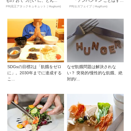
もの“おてつだい”に、どん...
「アンパンマン ことばずか
ん...
PR(花王アタックキュキュット｜Hugkum)
PR(セガフェイブ｜HugKum)
SDGsの目標2は「飢餓をゼロ
なぜ飢餓問題は解決されな
に」。2030年までに達成する
い？ 突発的/慢性的な飢餓、絶
こ...
対的/...