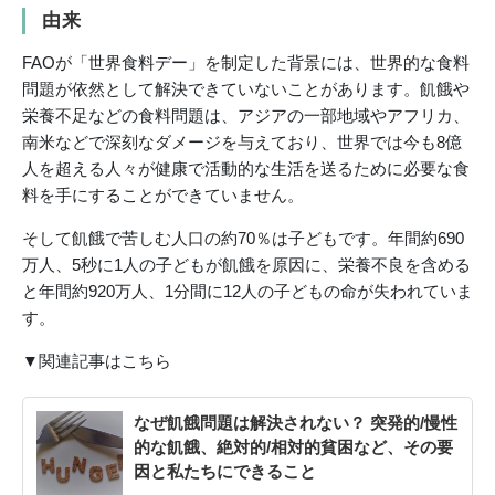
由来
FAOが「世界食料デー」を制定した背景には、世界的な食料
問題が依然として解決できていないことがあります。飢餓や
栄養不足などの食料問題は、アジアの一部地域やアフリカ、
南米などで深刻なダメージを与えており、世界では今も8億
人を超える人々が健康で活動的な生活を送るために必要な食
料を手にすることができていません。
そして飢餓で苦しむ人口の約70％は子どもです。年間約690
万人、5秒に1人の子どもが飢餓を原因に、栄養不良を含める
と年間約920万人、1分間に12人の子どもの命が失われていま
す。
▼関連記事はこちら
なぜ飢餓問題は解決されない？ 突発的/慢性
的な飢餓、絶対的/相対的貧困など、その要
因と私たちにできること