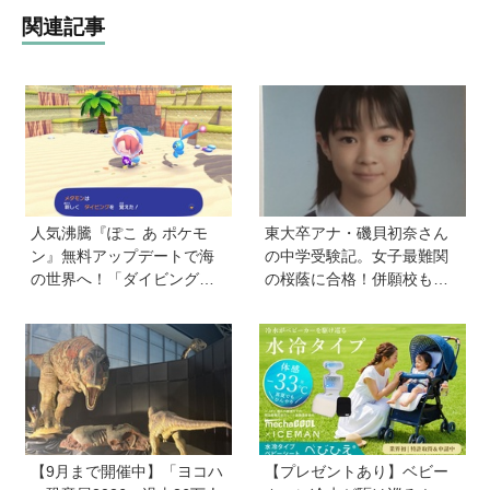
関連記事
人気沸騰『ぽこ あ ポケモ
東大卒アナ・磯貝初奈さん
ン』無料アップデートで海
の中学受験記。女子最難関
の世界へ！「ダイビング」
の桜蔭に合格！併願校も魅
や水中の街づくりが楽しめ
力を感じた渋渋に。母親の
る追加コンテンツも登場
声かけは「睡眠が何より大
事」「勉強イヤならしなく
ていいよ」
【9月まで開催中】「ヨコハ
【プレゼントあり】ベビー