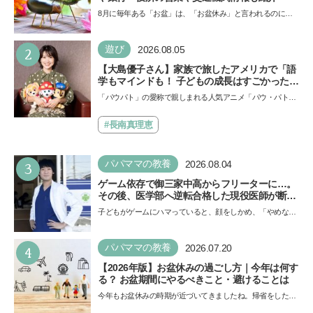
8月に毎年ある「お盆」は、「お盆休み」と言われるのに祝
日ではないのでしょうか？ 当記事では、まずは2026年のお
盆…
2
遊び
2026.08.05
【大島優子さん】家族で旅したアメリカで「語
学もマインドも！ 子どもの成長はすごかった」
声優をつとめた映画『パウ・パトロール ザ・ダ
「パウパト」の愛称で親しまれる人気アニメ「パウ・パトロ
イノ・ムービー』ではあきらめなければ何でも
ール」の劇場版シリーズ第3弾、映画『パウ・パトロール
できると子どもに知ってほしい
ザ…
#長南真理恵
3
パパママの教養
2026.08.04
ゲーム依存で御三家中高からフリーターに…。
その後、医学部へ逆転合格した現役医師が断言
「ゲームの経験が受験勉強に役立った」そう考
子どもがゲームにハマっていると、顔をしかめ、「やめなさ
える背景とは
い！」という親御さんは多いでしょう。中学受験を控えて
い…
4
パパママの教養
2026.07.20
【2026年版】お盆休みの過ごし方｜今年は何す
る？ お盆期間にやるべきこと・避けることは
今年もお盆休みの時期が近づいてきましたね。帰省をした
り、旅行に行ったり……さまざまな過ごし方が想定されます