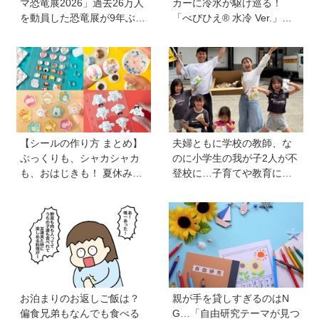
マ恐竜展2026」過去26万人
カーに冷水が駆け巡る！
を動員した恐竜展が9年ぶり
「べびひえ® 水冷 Ver.」で
に復活！ 夏休みのおでかけ
暑い時期の赤ちゃんのお出
で楽しむポイントを完全ガ
かけをサポート
イド
【シールの作り方 まとめ】
夫婦ともに学校の教師、な
ぷっくりも、シャカシャカ
のに小学生の我が子2人が不
も、おはじきも！ 夏休みの
登校に…子育てや教育に悩
おうち時間にシールを作ろ
むうち、熱血教師パパが
う♪
「退職しよう」と決意する
まで
お泊まりのお返しご飯は？
親が手を貸しすぎるのはN
偏食兄弟もなんでも食べる
G…「自由研究テーマが見つ