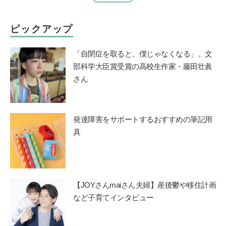
ピックアップ
「自閉症を取ると、僕じゃなくなる」。文
部科学大臣賞受賞の高校生作家・藤田壮眞
さん
発達障害をサポートするおすすめの筆記用
具
【JOYさんmaiさん夫婦】産後鬱や移住計画
など子育てインタビュー