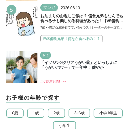
が、…
5
マンガ
2026.08.10
お泊まりのお返しご飯は？ 偏食兄弟もなんでも
食べる子も楽しめる料理があった！【VS偏食兄
弟！何なら食べるの！？】vol.55
7歳・4歳の兄弟を育てているイラストレーターのチーコで
す。とにかく偏食の兄弟、子育ての悩みナンバーワンはまち
が…
#VS偏食兄弟！何なら食べるの！？
PR
「イソジン®クリアうがい薬」といっしょに
「うがいパワー」で一年中！ 健やか
この記事も読む >>
お子様の年齢で探す
0歳
1歳
2歳
3~6歳
小学1年生
小学生