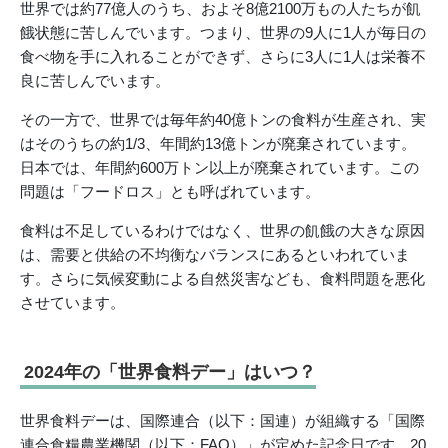
世界では約77億人のうち、およそ8億2100万もの人たちが飢
餓状態に苦しんでいます。つまり、世界の9人に1人が毎日の
食べ物を手に入れることができず、さらに3人に1人は栄養不
良に苦しんでいます。
その一方で、世界では毎年約40億トンの食料が生産され、実
はそのうちの約1/3、年間約13億トンが廃棄されています。
日本では、年間約600万トン以上が廃棄されています。この
問題は「フードロス」とも呼ばれています。
食料は不足しているわけではなく、世界の飢餓の大きな原因
は、需要と供給の不均衡なバランスにあるといわれていま
す。さらに気候変動による自然災害なども、食料問題を悪化
させています。
2024年の「世界食料デー」はいつ？
世界食料デーは、国際連合（以下：国連）が組織する「国際
連合食糧農業機関（以下：FAO）」が定めた記念日です。20