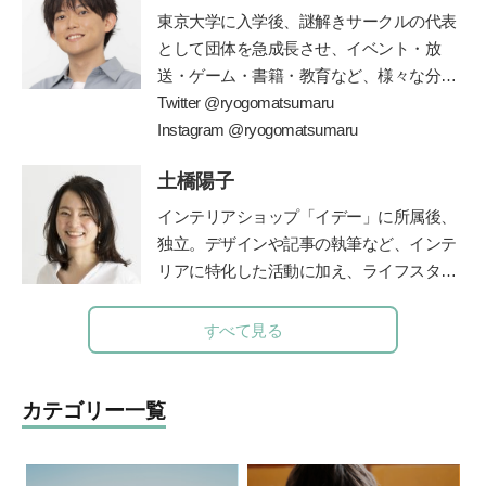
稚園』（小学館刊）で育児相談コーナーを
東京大学に入学後、謎解きサークルの代表
担当。子育て中のママたちに温かなメッセ
として団体を急成長させ、イベント・放
ージを伝えてきた。
送・ゲーム・書籍・教育など、様々な分野
で一大ブームを巻き起こしている
Twitter @ryogomatsumaru
”
謎解き
”
の仕掛け人。現在は東大発の謎解きクリエ
Instagram @ryogomatsumaru
イター集団
RIDDLER(
株
)
を立ち上げ、仲間
土橋陽子
とともに様々なメディアに謎解きを仕掛け
ている。監修書籍に、『東大ナゾトレ』シ
インテリアショップ「イデー」に所属後、
リーズ
(
扶桑社
)
、『東大松丸式ナゾトキス
独立。デザインや記事の執筆など、インテ
クール』『東大松丸式
名探偵コナンナゾ
リアに特化した活動に加え、ライフスタイ
トキ探偵団』
(
小学館
)
『頭をつかう新習慣
!
ルのコンサルティングなども行う。 家族
ナゾときタイム』
(NHK
出版
)
、など多数の
の時間に笑顔を増やすアナログ時計「funp
すべて見る
謎解き本を手がける。
unclock」シリーズデザイナー。仕事と並
行して、モンテッソーリ教師の資格取得を
目ざして、モンテッソーリ教育理論を学び
カテゴリー一覧
直し中。
公式サイト