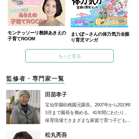
モンテッソーリ教師あきえの
まいぽ～さんの体力気力全振
子育てROOM
り育児マンガ
もっと見る
監修者・専門家一覧
田苗孝子
宝仙学園幼稚園元園長。2007年から2019年
3月まで園長を務める。41年間にわたり、
保育現場でさまざまな家庭で育つ子どもと
その親を見守り続けた、その深い見識には
松丸亮吾
定評がある。豊かな経験を活かして、『幼