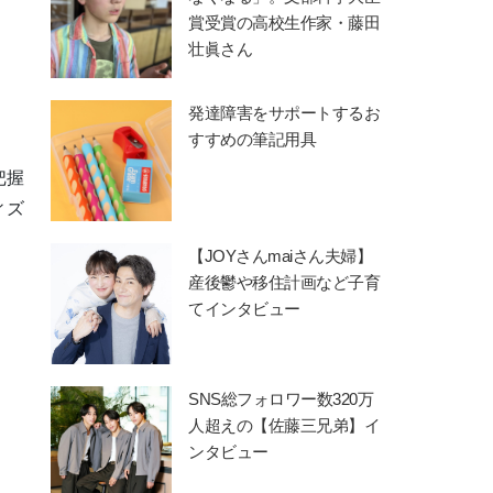
賞受賞の高校生作家・藤田
壮眞さん
発達障害をサポートするお
すすめの筆記用具
把握
ィズ
【JOYさんmaiさん夫婦】
産後鬱や移住計画など子育
てインタビュー
SNS総フォロワー数320万
人超えの【佐藤三兄弟】イ
ンタビュー