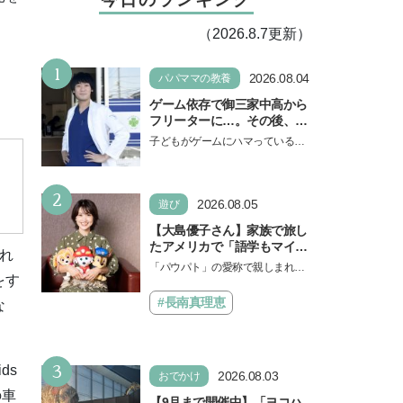
（2026.8.7更新）
1
2026.08.04
パパママの教養
ゲーム依存で御三家中高から
フリーターに…。その後、医
学部へ逆転合格した現役医師
子どもがゲームにハマっている
が断言「ゲームの経験が受験
と、顔をしかめ、「やめなさ
勉強に役立った」そう考える
い！」という親御さんは多いでし
背景とは
2
ょう。中学受験を控えてい…
2026.08.05
遊び
【大島優子さん】家族で旅し
たアメリカで「語学もマイン
れ
ドも！ 子どもの成長はすごか
「パウパト」の愛称で親しまれる
った」声優をつとめた映画
をす
人気アニメ「パウ・パトロール」
『パウ・パトロール ザ・ダイ
の劇場版シリーズ第3弾、映画『パ
#長南真理恵
な
ノ・ムービー』ではあきらめ
ウ・パトロール ザ…
なければ何でもできると子ど
もに知ってほしい
3
ds
2026.08.03
おでかけ
の車
【9月まで開催中】「ヨコハ