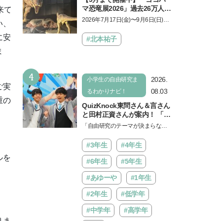
マ恐竜展2026」過去26万人を
来て
動員した恐竜展が9年ぶりに
2026年7月17日(金)〜9月6日(日)、
い、
復活！ 夏休みのおでかけで楽
パシフィコ横浜 展示ホールAにて
しむポイントを完全ガイド
に安
「ヨコハマ恐竜展2026〜恐竜の食
#北本祐子
卓大図鑑〜」が開催…
ま
4
2026.
小学生の自由研究ま
ご実
08.03
るわかりナビ！
重の
QuizKnock東問さん＆言さん
と田村正資さんが案内！ 「よ
みうりランド」で遊びながら
「自由研究のテーマが決まらな
自由研究が進む期間限定イベ
い…」。そんな夏休みの悩みにヒ
ントが開催
ントをくれるイベントが、よみう
#3年生
#4年生
りランド「グッジョバ!!…
ルを
#6年生
#5年生
#あゆーや
#1年生
#2年生
#低学年
#中学年
#高学年
りま