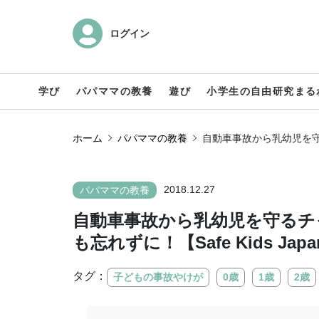
ログイン
学び
パパママの教養
遊び
小学生の自由研究まる
ホーム
パパママの教養
自動車事故から乳幼児を守る
2018.12.27
パパママの教養
自動車事故から乳幼児を守るチ
も忘れずに！【Safe Kids Jap
タグ：
子どもの事故やけが
0歳
1歳
2歳