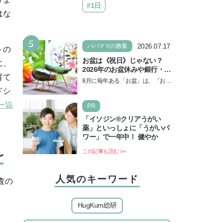
#1日
はな
5
2026.07.17
パパママの教養
トの
お盆は《祝日》じゃない？
に、
2026年のお盆休みや銀行・役
育て
所の営業や交通機関情報も紹
8月に毎年ある「お盆」は、「お盆
介
休み」と言われるのに祝日ではな
ドシ
いのでしょうか？ 当記事では、ま
ー協
PR
ずは2026年のお盆…
「イソジン®クリアうがい
薬」といっしょに「うがいパ
ワー」で一年中！ 健やか
この記事も読む >>
〜
人気のキーワード
査の
HugKum総研