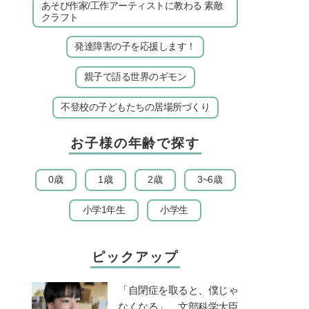
あそび作家/工作アーティストに教わる 素敵
クラフト
発達障害の子を応援します！
親子で語る世界のギモン
不登校の子どもたちの居場所づくり
お子様の年齢で探す
0歳
1歳
2歳
3~6歳
小学1年生
小学生
ピックアップ
「自閉症を取ると、僕じゃ
なくなる」。文部科学大臣