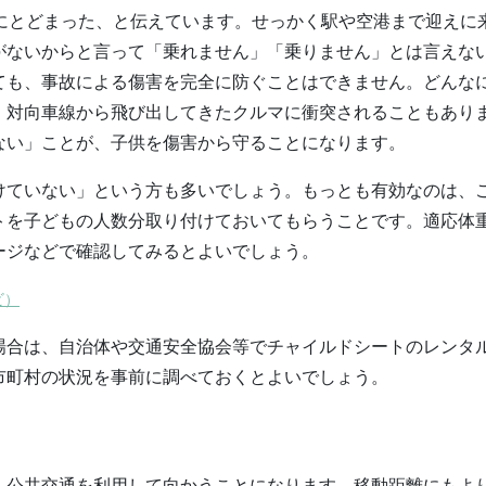
％にとどまった、と伝えています。せっかく駅や空港まで迎えに
がないからと言って「乗れません」「乗りません」とは言えな
ても、事故による傷害を完全に防ぐことはできません。どんな
、対向車線から飛び出してきたクルマに衝突されることもあり
ない」ことが、子供を傷害から守ることになります。
けていない」という方も多いでしょう。もっとも有効なのは、
トを子どもの人数分取り付けておいてもらうことです。適応体
ージなどで確認してみるとよいでしょう。
ビ）
場合は、自治体や交通安全協会等でチャイルドシートのレンタ
市町村の状況を事前に調べておくとよいでしょう。
、公共交通を利用して向かうことになります。移動距離にもよ