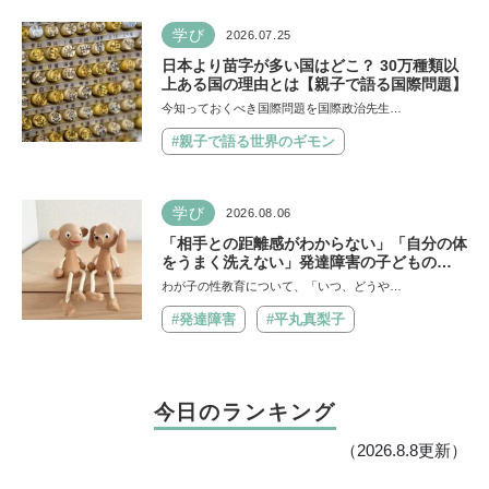
学び
2026.07.25
日本より苗字が多い国はどこ？ 30万種類以
上ある国の理由とは【親子で語る国際問題】
今知っておくべき国際問題を国際政治先生…
#親子で語る世界のギモン
学び
2026.08.06
「相手との距離感がわからない」「自分の体
をうまく洗えない」発達障害の子どもの
「性」に関する困りごと・性教育のポイント
わが子の性教育について、「いつ、どうや…
は？【『発達障害の子の性のルール』著者に
聞いた】
#発達障害
#平丸真梨子
今日のランキング
（2026.8.8更新）