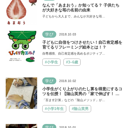
なんで「あまおう」か知ってる？ 子供たち
が大好きな苺の名前の由来
子どもから大人まで、みんなが大好きな苺…
学び
2018.10.03
子どもに自信をつけさせたい！自己肯定感を
育てるリフレーミング絵本とは！？
自尊感情、自己肯定感を高めるポジティブ…
#小学生
#3~6歳
学び
2018.10.02
小学生がくり上がりのたし算を得意にするコ
ツを伝授！【隂山英男の「家で伸ばす！ 子
どもの学力」】
「百ます計算」などの「隂山メソッド」が…
#小学1年生
#陰山英男
学び
2018.10.01