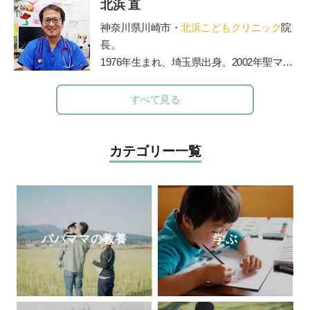
っておいて良かったこと
70』
（エッセンシ
北浜 直
とい」を立ち上げ、保育者を対象にした
ャル出版社）、『発達障害の女の子の「自
「保育セミナー」や子育て中のお母さん、
神奈川県川崎市・
北浜こどもクリニック
院
立」のために親としてできること』（
PHP
お父さんを対象にした「布おもちゃ講座」
長。
研究所）がある。
で講師として活躍している。布おもちゃ作
1976年生まれ、埼玉県出身。2002年聖マリ
家＆保育士「ゆっこせんせい」の『
布育®
アンナ医科大学卒業。2006年からは山王病
のすすめ～ちゃんと遊べばちゃんと育つ
』
院の新生児科医長務める。2010年に北浜こ
すべて見る
どもクリニックを開院。2012年医療法人社
団ペルセウス設立。The Japan Times誌の
「アジアのリーダー100人」に、2015年か
カテゴリー一覧
ら3年連続選出されている。
パパママの教養
学ぶ