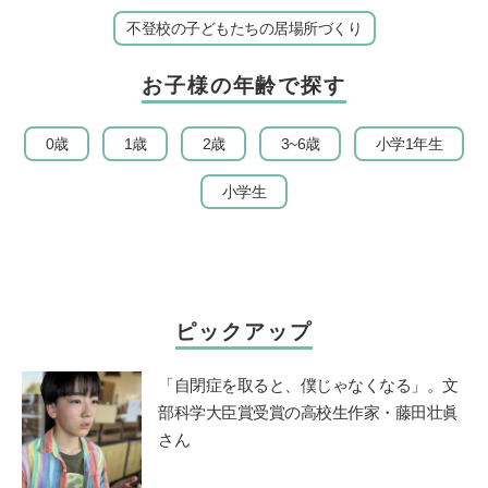
不登校の子どもたちの居場所づくり
お子様の年齢で探す
0歳
1歳
2歳
3~6歳
小学1年生
小学生
ピックアップ
「自閉症を取ると、僕じゃなくなる」。文
部科学大臣賞受賞の高校生作家・藤田壮眞
さん