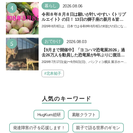
4
暮らし
2026.08.06
令和８年８月８日は願いが叶いやすい《トリプ
ルエイト》の日！ 13日の獅子座の新月＆皆既
日食の影響にも注目
2026年8月8日は、日本では令和8年8月8日の8並びの日になり
ます。そしてこの日は、「ライオンズゲート」というとっ
て…
5
おでかけ
2026.08.03
【9月まで開催中】「ヨコハマ恐竜展2026」過
去26万人を動員した恐竜展が9年ぶりに復活！
夏休みのおでかけで楽しむポイントを完全ガイ
2026年7月17日(金)〜9月6日(日)、パシフィコ横浜 展示ホール
ド
Aにて「ヨコハマ恐竜展2026〜恐竜の食卓大図鑑〜」が開
催…
#北本祐子
人気のキーワード
HugKum総研
素敵クラフト
発達障害の子を応援します！
親子で語る世界のギモン