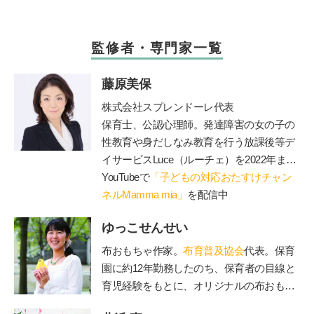
監修者・専門家一覧
藤原美保
株式会社スプレンドーレ代表
保育士、公認心理師。発達障害の女の子の
性教育や身だしなみ教育を行う放課後等デ
イサービス
Luce
（ルーチェ）を
2022
年まで
運営。現在は障害のあるお子さんと保護者
YouTubeで
「子どもの対応おたすけチャン
が一緒に通うことができる脱毛サロン
ネルMamma mia」
を配信中
Luce
を運営（施術中に療育相談に対応可）、子
ゆっこせんせい
育てや療育相談、事業所での性教育のやり
方、職員研修やコンサル、講演等を行う。
布おもちゃ作家。
布育普及協会
代表。保育
著書に『発達障害の女の子のお母さんが、
園に約12年勤務したのち、保育者の目線と
早めに知っておきたい「
47
のルール」』、
育児経験をもとに、オリジナルの布おもち
『発達障害の男の子のお母さんが早めに知
ゃを製作。手作りキットのお店「ゆっこ・