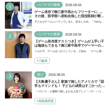
1
パパママの教養
2026.08.04
ゲーム依存で御三家中高からフリーターに…。
その後、医学部へ逆転合格した現役医師が断言
「ゲームの経験が受験勉強に役立った」そう考
子どもがゲームにハマっていると、顔をしかめ、「やめなさ
える背景とは
い！」という親御さんは多いでしょう。中学受験を控えて
い…
2
パパママの教養
2026.08.04
【ゲーム依存度テストつき】ゲームが上手い子
は勉強もできる？御三家中高卒でゲーマーの医
師・阿部智史さんが教えるゲームしながら受験
うちの子、ゲームばっかりしている、と悩み、「ゲーム禁
で勝つためのメソッド
止」を宣言し、子どもとトラブルになる家庭は多いもの。で
も…
#三輪泉
3
遊び
2026.08.05
【大島優子さん】家族で旅したアメリカで「語
学もマインドも！ 子どもの成長はすごかった」
声優をつとめた映画『パウ・パトロール ザ・ダ
「パウパト」の愛称で親しまれる人気アニメ「パウ・パトロ
イノ・ムービー』ではあきらめなければ何でも
ール」の劇場版シリーズ第3弾、映画『パウ・パトロール
できると子どもに知ってほしい
ザ…
#長南真理恵