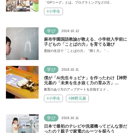
グに密着
「GPリーグ」とは、プログラミングなどの2…
#小学生
学び
2018.10.12
麻布学園国語教諭が教える、小学校入学前に
子どもの「ことばの力」を育てる遊び
普段の生活で「ことばの力」「聞く力」「…
学び
2018.10.11
僕が「AI先生キュビナ」を作ったわけ【神野
元基の「未来を生き抜く力の育み方」
vol.1】
教育のあり方のアップデートを目指すエド…
#小学生
#神野元基
学び
2018.10.11
日本で最初のテレビや洗濯機ってどんな形だ
ったの？親子で家電のルーツを探ろう