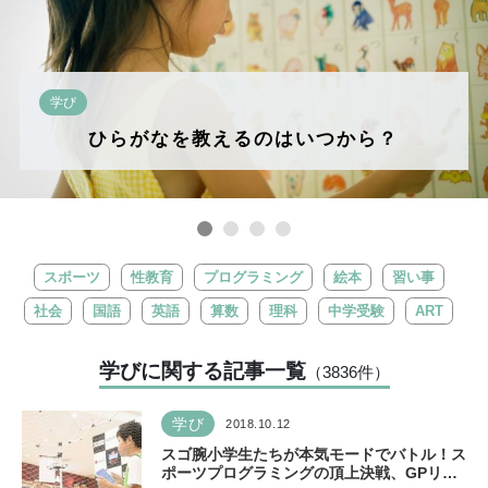
学び
ひらがなを教えるのはいつから？
スポーツ
性教育
プログラミング
絵本
習い事
社会
国語
英語
算数
理科
中学受験
ART
学びに関する記事一覧
（3836
件
）
学び
2018.10.12
スゴ腕小学生たちが本気モードでバトル！ス
ポーツプログラミングの頂上決戦、GPリー