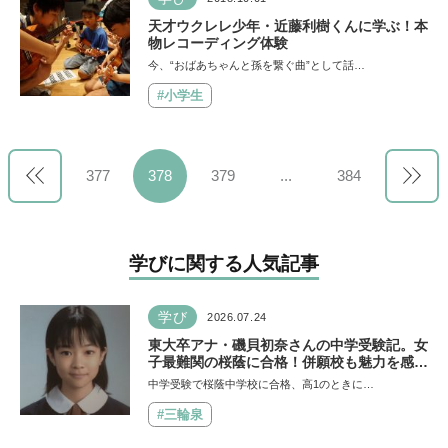
天才ウクレレ少年・近藤利樹くんに学ぶ！本
物レコーディング体験
今、“おばあちゃんと孫を繋ぐ曲”として話…
#小学生
377
378
379
...
384
学びに関する人気記事
学び
2026.07.24
東大卒アナ・磯貝初奈さんの中学受験記。女
子最難関の桜蔭に合格！併願校も魅力を感じ
た渋渋に。母親の声かけは「睡眠が何より大
中学受験で桜蔭中学校に合格、高1のときに…
事」「勉強イヤならしなくていいよ」
#三輪泉