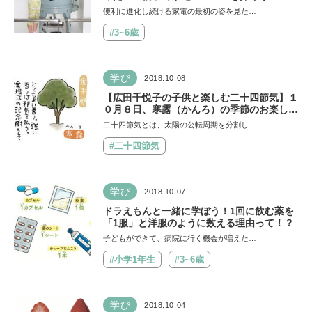
便利に進化し続ける家電の最初の姿を見た…
#3~6歳
学び
2018.10.08
【広田千悦子の子供と楽しむ二十四節気】１
０月８日、寒露（かんろ）の季節のお楽しみ
は
二十四節気とは、太陽の公転周期を分割し…
#二十四節気
学び
2018.10.07
ドラえもんと一緒に学ぼう！1回に飲む薬を
「1服」と洋服のように数える理由って！？
子どもができて、病院に行く機会が増えた…
#小学1年生
#3~6歳
学び
2018.10.04