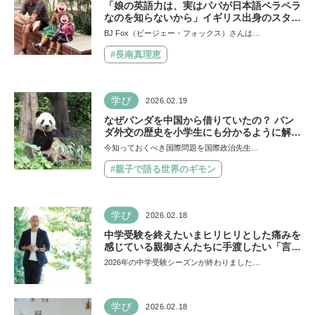
「娘の英語力は、実はパパが日本語ペラペラ
なのを知らないから」イギリス出身のスタン
ダップコメディアンBJ Foxさん、子どもの
BJ Fox（ビージェー・フォックス）さんは…
視野を広げる子育て法とは？
#長南真理恵
学び
2026.02.19
なぜパンダを中国から借りていたの？ パン
ダ外交の歴史を小学生にも分かるように解説
【親子で語る国際問題】
今知っておくべき国際問題を国際政治先生…
#親子で語る世界のギモン
学び
2026.02.18
中学受験を終えたいまヒリヒリとした痛みを
感じている親御さんたちに手渡したい「言葉
の絆創膏」 教育ジャーナリストおおたとし
2026年の中学受験シーズンが終わりました…
まさ
学び
2026.02.18