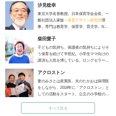
汐見稔幸
東京大学名誉教授。日本保育学会会長。一
般社団法人家族・
保育デザイン研究所
理
事。専門は教育学、保育学、育児学。NHK
Eテレの『すくすく子育て』の出演でもお
柴田愛子
なじみ。保育者と保護者の交流誌『
エデュ
カーレ
』編集長。著書に『新装版 0～3歳
子どもの気持ち、保護者の気持ちによりそ
能力を育てる 好奇心を引き出す』（主婦
う保育を続けて半世紀。小学生ママ向けの
の友社）、『3～6歳 能力を伸ばす 個性
講演も人気を博している。ロングセラー絵
を光らせる』（主婦の友社）など多数。
本『けんかのきもち』（ポプラ社）、『こ
アクロストン
どものみかた 春夏秋冬』（福音館書
店）、『あなたが自分らしく生きれば、子
妻のみさとは産業医、夫のたかおは病理医
どもは幸せに育ちます』（小学館）、親向
をしながら、
2018
年に「アクロストン」と
けに『保育歴50年！愛子さんの子育てお悩
しての活動をスタート。公立の小学校の授
み相談室』（小学館）など多数。最新刊
業や企業主催のイベントなど、日本各地で
は、「みんなの学校」の木村泰子さんとの
性にまつわるワークショップを行う。『３
すべて見る
対談『保育も教育も「教える」から「学
～９歳ではじめるアクロストン式「赤ちゃ