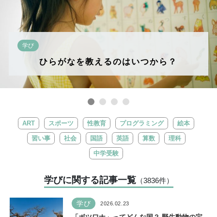
学び
ひらがなを教えるのはいつから？
ART
スポーツ
性教育
プログラミング
絵本
習い事
社会
国語
英語
算数
理科
中学受験
学びに関する記事一覧
（3836
件
）
学び
2026.02.23