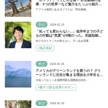
「ボツワナ」ってどんな国？ 野生動物の宝
庫、3つの世界一など魅力をたっぷり紹介
【HugKum世界紀行】
アフリカ南部にあるボツワナは「野生動物…
学び
2026.02.23
「叱っても変わらない…」低学年までの子ど
もの行動は“気質”が9割だった。非認知能力
の専門家 中山芳一先生に訊く、友だちトラ
友だちのとケンカが絶えない…引っ込み思案…
ブルや行き渋りなど、困りごとへのアンサー
は？
#鬼石有紀
学び
2026.02.20
アメリカがグリーンランドを買うの？ グリ
ーンランドに注目が集まる理由を小学生も分
かるように解説【親子で語る国際問題】
今知っておくべき国際問題を国際政治先生…
#親子で語る世界のギモン
学び
2026.02.20