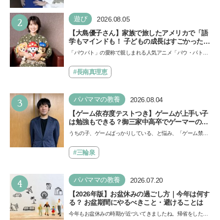
い！」という親御さんは多いでしょう。中学受験を控えて
い…
2
遊び
2026.08.05
【大島優子さん】家族で旅したアメリカで「語
学もマインドも！ 子どもの成長はすごかった」
声優をつとめた映画『パウ・パトロール ザ・ダ
「パウパト」の愛称で親しまれる人気アニメ「パウ・パトロ
イノ・ムービー』ではあきらめなければ何でも
ール」の劇場版シリーズ第3弾、映画『パウ・パトロール
できると子どもに知ってほしい
ザ…
#長南真理恵
3
パパママの教養
2026.08.04
【ゲーム依存度テストつき】ゲームが上手い子
は勉強もできる？御三家中高卒でゲーマーの医
師・阿部智史さんが教えるゲームしながら受験
うちの子、ゲームばっかりしている、と悩み、「ゲーム禁
で勝つためのメソッド
止」を宣言し、子どもとトラブルになる家庭は多いもの。で
も…
#三輪泉
4
パパママの教養
2026.07.20
【2026年版】お盆休みの過ごし方｜今年は何す
る？ お盆期間にやるべきこと・避けることは
今年もお盆休みの時期が近づいてきましたね。帰省をした