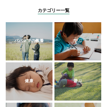
び」に変わらなきゃ』（小学館）。「りん
んってどうやってできるの？」いま、子ど
ごの木」HP
http://ringono-ki.org/
もに伝えたい性のＱ＆Ａ』（主婦の友
カテゴリー一覧
社）、『思春期の性と恋愛 子どもたちの
頭の中がこんなことになっているなん
て！』（主婦の友社）、『10歳からのカラ
ダ・性・ココロのいろいろブック(
ほるぷ
出版)』が発売中。
公式ＨＰ
パパママの教養
学ぶ
健康
遊ぶ