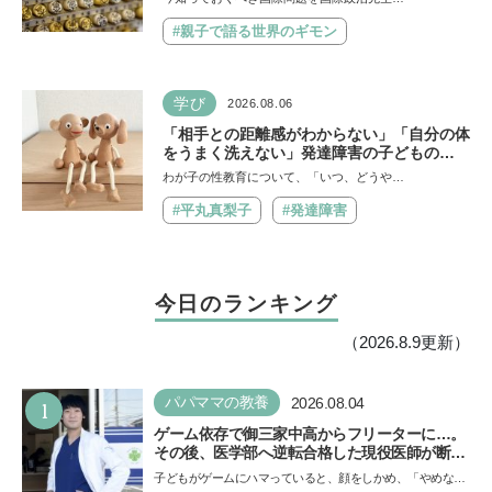
#親子で語る世界のギモン
学び
2026.08.06
「相手との距離感がわからない」「自分の体
をうまく洗えない」発達障害の子どもの
「性」に関する困りごと・性教育のポイント
わが子の性教育について、「いつ、どうや…
は？【『発達障害の子の性のルール』著者に
聞いた】
#平丸真梨子
#発達障害
今日のランキング
（2026.8.9更新）
1
パパママの教養
2026.08.04
ゲーム依存で御三家中高からフリーターに…。
その後、医学部へ逆転合格した現役医師が断言
「ゲームの経験が受験勉強に役立った」そう考
子どもがゲームにハマっていると、顔をしかめ、「やめなさ
える背景とは