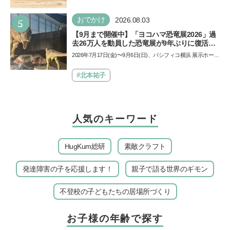
り、旅行に行ったり……さまざまな過ごし方が想定されます
が、…
5
おでかけ
2026.08.03
【9月まで開催中】「ヨコハマ恐竜展2026」過
去26万人を動員した恐竜展が9年ぶりに復活！
夏休みのおでかけで楽しむポイントを完全ガイ
2026年7月17日(金)〜9月6日(日)、パシフィコ横浜 展示ホール
ド
Aにて「ヨコハマ恐竜展2026〜恐竜の食卓大図鑑〜」が開
催…
#北本祐子
人気のキーワード
HugKum総研
素敵クラフト
発達障害の子を応援します！
親子で語る世界のギモン
不登校の子どもたちの居場所づくり
お子様の年齢で探す