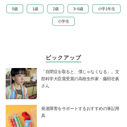
0歳
1歳
2歳
3~6歳
小学1年生
小学生
ピックアップ
「自閉症を取ると、僕じゃなくなる」。文
部科学大臣賞受賞の高校生作家・藤田壮眞
さん
発達障害をサポートするおすすめの筆記用
具