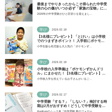
最後までやりきったからこそ得られた中学受
験の心の傷がいつか必ず「家族の宝物」にな
る 教育ジャーナリストおおたとしまさ
2026年の中学受験がひと区切りを迎えまし…
学び
2026.02.18
【3名様にプレゼント】「とけい」は小学校
でのつまずきポイント！ 入学前にポケモン
ドリルが最適解
小学生版も幼児版も大人気の「ポケモンず…
学び
2026.02.18
小学校の入学準備は「ポケモンずかんドリ
ル」にまかせた！【3名様にプレゼント】ポ
ケモン大好きっ子ならドハマり確定♪
小学校入学を控えているお子さんがいるご…
学び
2026.02.17
中学受験「する？」「しない？」検討する時
期は2月がおすすめ！どうして中学受験を考
えたのか、基本軸とコンセプトノートをつく
HugKumのムック本『中学受験 親のフォロー…