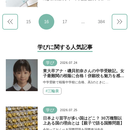
ろう【進学個別桜学舎 亀山卓郎に訊く】
15
16
17
...
384
学びに関する人気記事
学び
2026.07.24
東大卒アナ・磯貝初奈さんの中学受験記。女
子最難関の桜蔭に合格！併願校も魅力を感じ
た渋渋に。母親の声かけは「睡眠が何より大
中学受験で桜蔭中学校に合格、高1のときに…
事」「勉強イヤならしなくていいよ」
#三輪泉
学び
2026.07.25
日本より苗字が多い国はどこ？ 30万種類以
上ある国の理由とは【親子で語る国際問題】
今知っておくべき国際問題を国際政治先生…