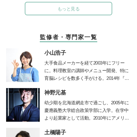
もっと見る
監修者・専門家一覧
小山浩子
大手食品メーカーを経て2003年にフリー
に。料理教室の講師やメニュー開発、特に
育脳レシピを数多く手がける。2014年『目
からウロコのおいしい減塩「乳和食」』
神野元基
（主婦の友社）で、グルマン世界料理大賞
を受賞。著書に『子どもの脳は「朝ごは
幼少期を北海道網走市で過ごし、2005年に
ん」で決まる！』『かしこい子どもに育
慶應義塾大学総合政策学部に入学。在学中
つ！ 育脳離乳食』（小学館）など多数。
より起業家として活動。2010年にアメリカ
最新著書は『やる気と集中力を養う3～6歳
のシリコンバレーでIT企業を起業、教育の
ごはん』（池田書店）。
公式ホームページ
土橋陽子
道に進む。子どもたちに「未来を生き抜く