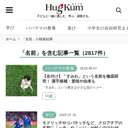
子どもと一緒に楽しむ、学ぶ、成長する。
学び
パパママの教養
遊び
小学生の自由研究ま
ホーム
「名前」の検索結果
「名前」を含む
記事一覧（2817件
）
パパママの教養
2026.08.07
【名付け】「すみれ」という名前を徹底研
究！ 漢字候補・意味や由来も
「すみれ」という響きは小さな花のイメー…
#0歳
学び
2026.07.10
モドリッチやコバチッチなど、クロアチアの
名前に「ッチ」や「ッジ」が付くのはなぜ？