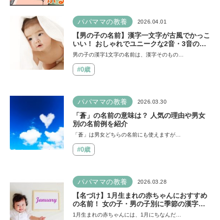
パパママの教養
2026.04.01
【男の子の名前】漢字一文字が古風でかっこ
いい！ おしゃれでユニークな2音・3音の名
前一覧もリストアップ
男の子の漢字1文字の名前は、漢字そのもの…
#0歳
パパママの教養
2026.03.30
「蒼」の名前の意味は？ 人気の理由や男女
別の名前例を紹介
「蒼」は男女どちらの名前にも使えますが…
#0歳
パパママの教養
2026.03.28
【名づけ】1月生まれの赤ちゃんにおすすめ
の名前！ 女の子・男の子別に季節の漢字も
紹介
1月生まれの赤ちゃんには、1月にちなんだ…