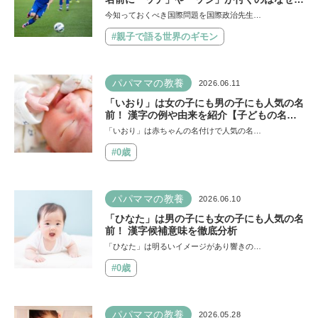
【親子で語る国際問題】
今知っておくべき国際問題を国際政治先生…
#親子で語る世界のギモン
パパママの教養
2026.06.11
「いおり」は女の子にも男の子にも人気の名
前！ 漢字の例や由来を紹介【子どもの名付
け】
「いおり」は赤ちゃんの名付けで人気の名…
#0歳
パパママの教養
2026.06.10
「ひなた」は男の子にも女の子にも人気の名
前！ 漢字候補意味を徹底分析
「ひなた」は明るいイメージがあり響きの…
#0歳
パパママの教養
2026.05.28