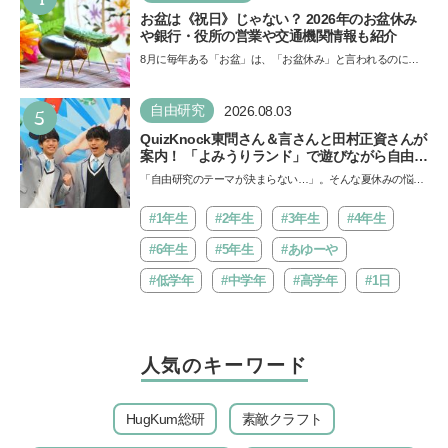
お盆は《祝日》じゃない？ 2026年のお盆休み
や銀行・役所の営業や交通機関情報も紹介
8月に毎年ある「お盆」は、「お盆休み」と言われるのに祝
日ではないのでしょうか？ 当記事では、まずは2026年のお
盆…
5
自由研究
2026.08.03
QuizKnock東問さん＆言さんと田村正資さんが
案内！ 「よみうりランド」で遊びながら自由研
究が進む期間限定イベントが開催
「自由研究のテーマが決まらない…」。そんな夏休みの悩み
にヒントをくれるイベントが、よみうりランド「グッジョ
バ!!…
#1年生
#2年生
#3年生
#4年生
#6年生
#5年生
#あゆーや
#低学年
#中学年
#高学年
#1日
人気のキーワード
HugKum総研
素敵クラフト