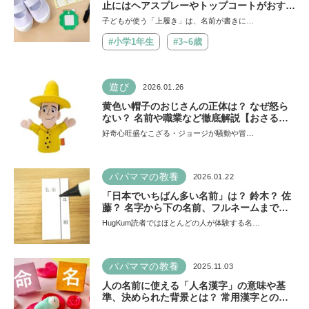
止にはヘアスプレーやトップコートがおすす
め。上手な書き方のコツと便利グッズを紹
子どもが使う「上履き」は、名前が書きに…
介！
#小学1年生
#3~6歳
遊び
2026.01.26
黄色い帽子のおじさんの正体は？ なぜ怒ら
ない？ 名前や職業など徹底解説【おさるの
ジョージ】
好奇心旺盛なこざる・ジョージが騒動や冒…
パパママの教養
2026.01.22
「日本でいちばん多い名前」は？ 鈴木？ 佐
藤？ 名字から下の名前、フルネームまで大
調査！
HugKum読者ではほとんどの人が体験する名…
パパママの教養
2025.11.03
人の名前に使える「人名漢字」の意味や基
準、決められた背景とは？ 常用漢字との関