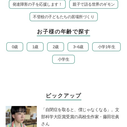
発達障害の子を応援します！
親子で語る世界のギモン
不登校の子どもたちの居場所づくり
お子様の年齢で探す
0歳
1歳
2歳
3~6歳
小学1年生
小学生
ピックアップ
「自閉症を取ると、僕じゃなくなる」。文
部科学大臣賞受賞の高校生作家・藤田壮眞
さん