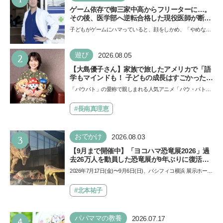
ゲーム依存で御三家中高からフリーターに…。
その後、医学部へ逆転合格した現役医師が断言
「ゲームの経験が受験勉強に役立った」そう考
子どもがゲームにハマっていると、顔をしかめ、「やめなさ
える背景とは
い！」という親御さんは多いでしょう。中学受験を控えて
い…
2
遊び
2026.08.05
【大島優子さん】家族で旅したアメリカで「語
学もマインドも！ 子どもの成長はすごかった」
声優をつとめた映画『パウ・パトロール ザ・ダ
「パウパト」の愛称で親しまれる人気アニメ「パウ・パトロ
イノ・ムービー』ではあきらめなければ何でも
ール」の劇場版シリーズ第3弾、映画『パウ・パトロール
できると子どもに知ってほしい
ザ…
#長南真理恵
3
おでかけ
2026.08.03
【9月まで開催中】「ヨコハマ恐竜展2026」過
去26万人を動員した恐竜展が9年ぶりに復活！
夏休みのおでかけで楽しむポイントを完全ガイ
2026年7月17日(金)〜9月6日(日)、パシフィコ横浜 展示ホール
ド
Aにて「ヨコハマ恐竜展2026〜恐竜の食卓大図鑑〜」が開
催…
#北本祐子
4
パパママの教養
2026.07.17