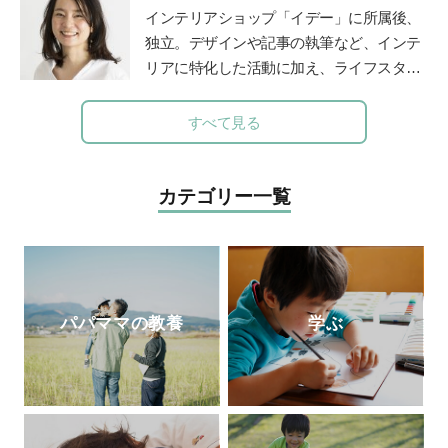
力」を身につけて欲しいと、2012年東京の
インテリアショップ「イデー」に所属後、
八王子に学習塾COMPASSを開校。2014年
独立。デザインや記事の執筆など、インテ
より人工知能型教材「
Qubena
」の開発を
リアに特化した活動に加え、ライフスタイ
はじめ、全国の学校や学習塾で利用されて
ルのコンサルティングなども行う。 家族
いる。人工知能型教材の開発の他、「未来
の時間に笑顔を増やすアナログ時計「funp
すべて見る
教育」も提供している。
unclock」シリーズデザイナー。仕事と並
行して、モンテッソーリ教師の資格取得を
目ざして、モンテッソーリ教育理論を学び
カテゴリー一覧
直し中。
公式サイト
パパママの教養
学ぶ