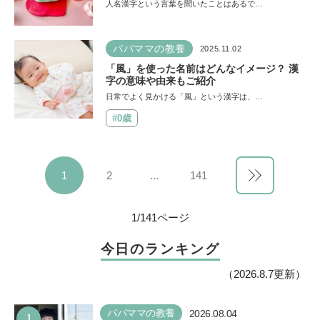
係も解説
人名漢字という言葉を聞いたことはあるで…
パパママの教養
2025.11.02
「風」を使った名前はどんなイメージ？ 漢
字の意味や由来もご紹介
日常でよく見かける「風」という漢字は、…
#0歳
1
2
...
141
1/141ページ
今日のランキング
（2026.8.7更新）
1
パパママの教養
2026.08.04