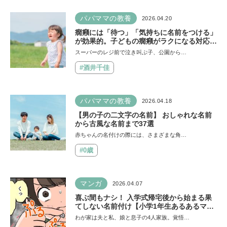
パパママの教養
2026.04.20
癇癪には「待つ」「気持ちに名前をつける」
が効果的。子どもの癇癪がラクになる対応を
保育士が解説
スーパーのレジ前で泣き叫ぶ子、公園から…
#酒井千佳
パパママの教養
2026.04.18
【男の子の二文字の名前】 おしゃれな名前
から古風な名前まで37選
赤ちゃんの名付けの際には、さまざまな角…
#0歳
マンガ
2026.04.07
喜ぶ間もナシ！ 入学式帰宅後から始まる果
てしない名前付け【小学1年生あるあるマン
ガ】
わが家は夫と私、娘と息子の4人家族。覚悟…